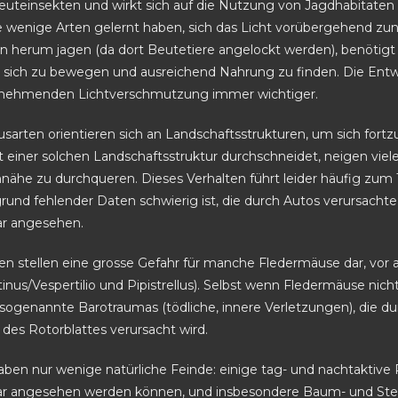
euteinsekten und wirkt sich auf die Nutzung von Jagdhabitaten 
 wenige Arten gelernt haben, sich das Licht vorübergehend zu
n herum jagen (da dort Beutetiere angelockt werden), benötigt 
 sich zu bewegen und ausreichend Nahrung zu finden. Die Entw
zunehmenden Lichtverschmutzung immer wichtiger.
usarten orientieren sich an Landschaftsstrukturen, um sich for
it einer solchen Landschaftsstruktur durchschneidet, neigen vie
ähe zu durchqueren. Dieses Verhalten führt leider häufig zum T
und fehlender Daten schwierig ist, die durch Autos verursachte Mo
ar angesehen.
en stellen eine grosse Gefahr für manche Fledermäuse dar, vor
tinus/Vespertilio und Pipistrellus). Selbst wenn Fledermäuse nicht
ft sogenannte Barotraumas (tödliche, innere Verletzungen), die
des Rotorblattes verursacht wird.
ben nur wenige natürliche Feinde: einige tag- und nachtaktive
ar angesehen werden können, und insbesondere Baum- und Ste