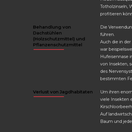
Totholzinseln, 
profitieren kön
Behandlung von
Die Verwendung
Dachstühlen
führen.
(Holzschutzmittel) und
Auch die in der
Pflanzenschutzmittel
war beispielswe
Hufeisennase i
von Insekten, 
des Nervensyst
bestimmten Fet
Verlust von Jagdhabitaten
Um ihren enorm
viele Insekten 
Kirschloorbeer
Auf landwirtsch
Baum und jeder