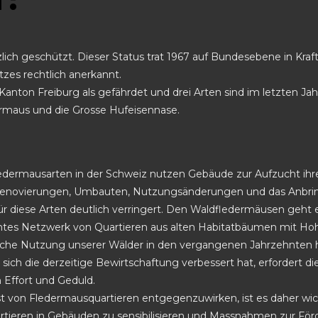
zlich geschützt. Dieser Status trat 1967 auf Bundesebene in Kr
zes rechtlich anerkannt.
 Kanton Freiburg als gefährdet und drei Arten sind im letzten J
rmaus und die Grosse Hufeisennase.
edermausarten in der Schweiz nutzen Gebäude zur Aufzucht ihre
Renovierungen, Umbauten, Nutzungsänderungen und das Anbrin
r diese Arten deutlich verringert. Den Waldfledermäusen geht es 
ichtes Netzwerk von Quartieren aus alten Habitatbäumen mit Ho
tliche Nutzung unserer Wälder in den vergangenen Jahrzehnten h
sich die derzeitige Bewirtschaftung verbessert hat, erfordert 
 Effort und Geduld.
 von Fledermausquartieren entgegenzuwirken, ist es daher wic
tieren in Gebäuden zu sensibilisieren und Massnahmen zur Förde