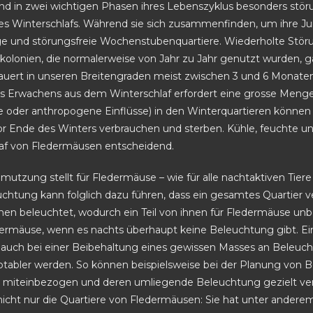
nd in zwei wichtigen Phasen ihres Lebenszyklus besonders stör
s Winterschlafs. Während sie sich zusammenfinden, um ihre J
ge und störungsfreie Wochenstubenquartiere. Wiederholte Stör
lonien, die normalerweise von Jahr zu Jahr genutzt wurden, gä
ert in unseren Breitengraden meist zwischen 3 und 6 Monaten, ei
s Erwachens aus dem Winterschlaf erfordert eine grosse Menge
he oder anthropogene Einflüsse) in den Winterquartieren können 
or Ende des Winters verbrauchen und sterben. Kühle, feuchte un
af von Fledermäusen entscheidend.
mutzung stellt für Fledermäuse – wie für alle nachtaktiven Tier
uchtung kann folglich dazu führen, dass ein gesamtes Quartier ve
rchen beleuchtet, wodurch ein Teil von ihnen für Fledermäuse un
dermäuse, wenn es nachts überhaupt keine Beleuchtung gibt. 
s auch bei einer Beibehaltung eines gewissen Masses an Beleu
tabler werden. So können beispielsweise bei der Planung von 
miteinbezogen und deren umliegende Beleuchtung gezielt ve
 nicht nur die Quartiere von Fledermäusen: Sie hat unter ander