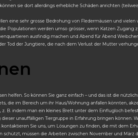
 können sie dort allerdings erhebliche Schäden anrichten (teil
llen eine sehr grosse Bedrohung von Fledermäusen und vielen 
 die Populationen werden umso grösser, wenn Katzen Zugang z
enquartieren ausfindig machen und Abend für Abend Weibchen 
er Tod der Jungtiere, die nach dem Verlust der Mutter verhunge
onen
 helfen. So können Sie ganz einfach – und das ist die nützli
pellets, die im Bereich um ihr Haus/Wohnung anfallen könnten, a
, z. B. indem man ein kleines Brett unter dem Einflugloch befest
ng dieser unauffälligen Tiergruppe in Erfahrung bringen können
 kontaktieren Sie uns, um Lösungen zu finden, die mit dem Erhal
en schützt, müssen die Arbeiten zwischen November und März du