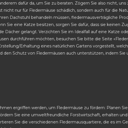
 anderem dafür da, um Sie zu beraten. Zögern Sie also nicht, uns 
t nicht nur für Fledermäuse schädlich, sondern auch für die Natu
ie Ihren Dachstuhl behandeln müssen, fledermausverträgliche Pro
enn Sie eine Katze besitzen, sorgen Sie dafür, dass sie keine
de Dächer gelangt. Verzichten Sie im Idealfall auf eine Katze od
en durchführen möchten, besuchen Sie bitte die Seite «Flede
tellung/Erhaltung eines natürlichen Gartens vorgestellt, welch
und den Schutz von Fledermäusen auch unterstützen, indem Sie 
en ergriffen werden, um Fledermäuse zu fördern: Planen Sie I
fördern Sie eine umweltfreundliche Forstwirtschaft, erhalten u
artieren Sie die verschiedenen Fledermausquartiere, die es im G