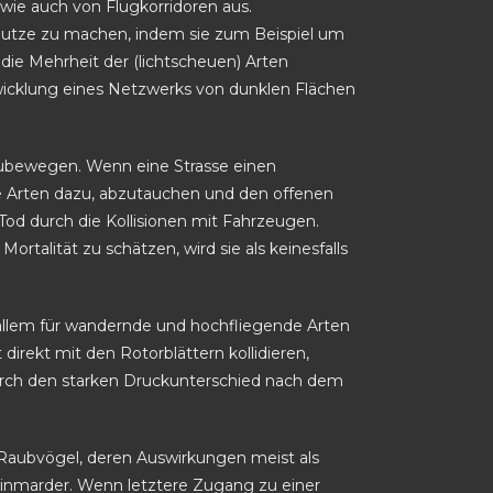
wie auch von Flugkorridoren aus.
nutze zu machen, indem sie zum Beispiel um
die Mehrheit der (lichtscheuen) Arten
icklung eines Netzwerks von dunklen Flächen
tzubewegen. Wenn eine Strasse einen
le Arten dazu, abzutauchen und den offenen
od durch die Kollisionen mit Fahrzeugen.
rtalität zu schätzen, wird sie als keinesfalls
 allem für wandernde und hochfliegende Arten
 direkt mit den Rotorblättern kollidieren,
 durch den starken Druckunterschied nach dem
 Raubvögel, deren Auswirkungen meist als
inmarder. Wenn letztere Zugang zu einer