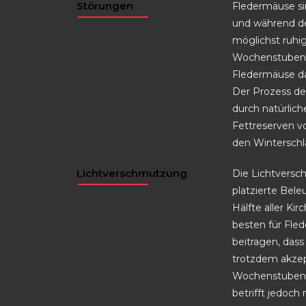
Störungen
Fledermäuse si
und während de
möglichst ruhi
Wochenstubenko
Fledermäuse dau
Der Prozess de
durch natürlic
Fettreserven v
den Winterschl
Lichtverschmutzung
Die Lichtversch
platzierte Bele
Hälfte aller Ki
besten für Fle
beitragen, das
trotzdem akzep
Wochenstuben 
betrifft jedoch