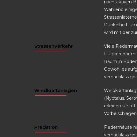
nachtaktiven B
Während einige
Strassenlaterne
Dunkelheit, um
wird mit der 
Strassenverkehr
Viele Flederma
Flugkorridor m
Raum in Bodenn
Obwohl es aufgr
vernachlässigb
Windkraftanlagen
Windkraftanlag
(Nyctalus, Sero
erleiden sie o
Vorbeischlagen 
Predation
Fledermäuse ha
vernachlässigb