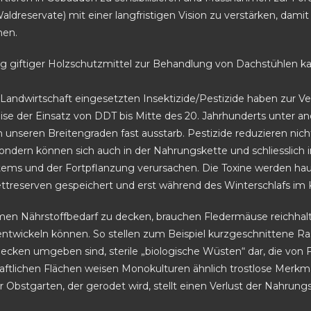
Waldreservate) mit einer langfristigen Vision zu verstärken, da
nen.
 giftiger Holzschutzmittel zur Behandlung von Dachstühlen k
 Landwirtschaft eingesetzten Insektizide/Pestizide haben zur V
ise der Einsatz von DDT bis Mitte des 20. Jahrhunderts unter an
n unseren Breitengraden fast ausstarb. Pestizide reduzieren ni
sondern können sich auch in der Nahrungskette und schliesslic
ems und der Fortpflanzung verursachen. Die Toxine werden haup
treserven gespeichert und erst während des Winterschlafs im K
en Nährstoffbedarf zu decken, brauchen Fledermäuse reichhaltig
entwickeln können. So stellen zum Beispiel kurzgeschnittene Ra
hecken umgeben sind, sterile „biologische Wüsten“ dar, die vo
aftlichen Flächen weisen Monokulturen ähnlich trostlose Merkma
 Obstgarten, der gerodet wird, stellt einen Verlust der Nahrun